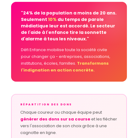
"24% de la population a moins de 20 ans.
Seulement
10%
du temps de parole
médiatique leur est accordé. Le secteur
de l'aide à l'enfance tire la sonnette
d'alarme à tous les niveaux."
Défi Enfance mobilise toute la société civile
pour changer ça - entreprises, associations,
institutions, écoles, familles.
Transformons
l'indignation en action concrète.
RÉPARTITION DES DONS
Chaque coureur ou chaque équipe peut
générer des dons sur sa course
et les flécher
vers l'association de son choix grâce à une
cagnotte en ligne.