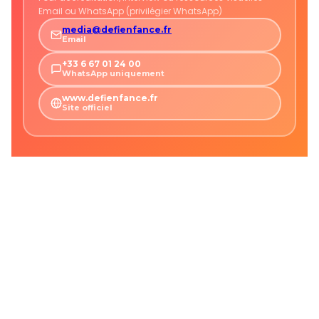
Email ou WhatsApp (privilégier WhatsApp)
media@defienfance.fr
Email
+33 6 67 01 24 00
WhatsApp uniquement
www.defienfance.fr
Site officiel