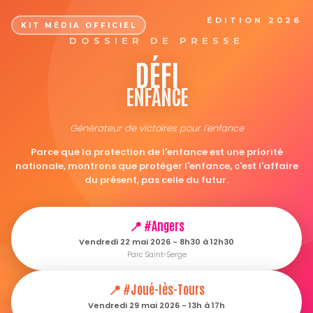
ÉDITION 2026
KIT MÉDIA OFFICIEL
DOSSIER DE PRESSE
DÉFI
ENFANCE
Générateur de victoires pour l'enfance
Parce que la protection de l'enfance est une priorité
nationale, montrons que protéger l'enfance, c'est l'affaire
du présent, pas celle du futur.
📍 #Angers
Vendredi 22 mai 2026 - 8h30 à 12h30
Parc Saint-Serge
📍 #Joué-lès-Tours
Vendredi 29 mai 2026 - 13h à 17h