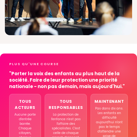
PLUS QU'UNE COURSE
"Porter la voix des enfants au plus haut de la
société. Faire de leur protection une priorité
nationale - non pas demain, mais aujourd'hui."
TOUS
TOUS
MAINTENANT
ACTEURS
RESPONSABLES
Pas dans dix ans.
Les enfants en
Aucune porte
La protection de
difficulté
d'entrée
l'enfance n'est pas
aujourd'hui n'ont
barrée.
l'affaire des
pas le temps
Chaque
spécialistes. C'est
d'attendre une
citoyen,
celle de chaque
prise de