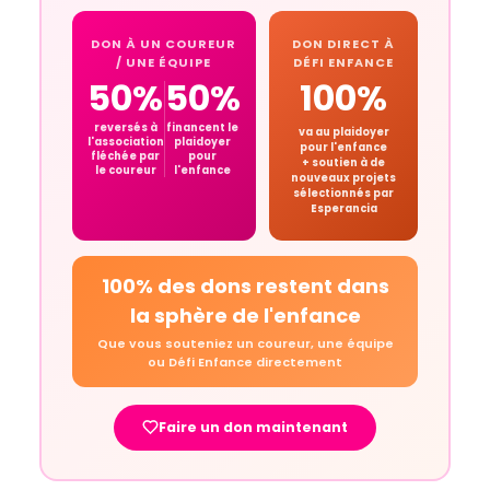
DON À UN COUREUR
DON DIRECT À
/ UNE ÉQUIPE
DÉFI ENFANCE
50%
50%
100%
reversés à
financent le
va au plaidoyer
l'association
plaidoyer
pour l'enfance
fléchée par
pour
+ soutien à de
le coureur
l'enfance
nouveaux projets
sélectionnés par
Esperancia
100% des dons restent dans
la sphère de l'enfance
Que vous souteniez un coureur, une équipe
ou Défi Enfance directement
Faire un don maintenant