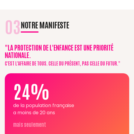
03
NOTRE MANIFESTE
"LA PROTECTION DE L'ENFANCE EST UNE PRIORITÉ
NATIONALE.
C'EST L'AFFAIRE DE TOUS. CELLE DU PRÉSENT, PAS CELLE DU FUTUR."
24%
de la population française
a moins de 20 ans
mais seulement