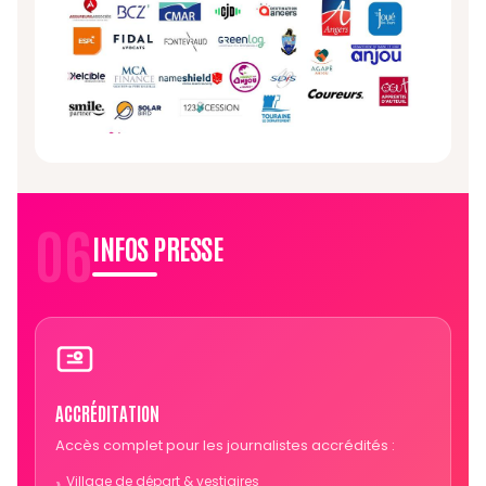
06
INFOS PRESSE
ACCRÉDITATION
Accès complet pour les journalistes accrédités :
Village de départ & vestiaires