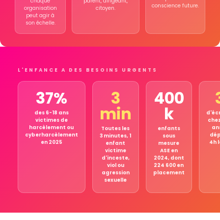
chaque
parent, dirigeant,
conscience future.
organisation
citoyen.
peut agir à
son échelle.
L'ENFANCE A DES BESOINS URGENTS
37%
3
400
min
k
des 6-18 ans
d'éc
victimes de
chez
harcèlement ou
an
Toutes les
enfants
cyberharcèlement
dé
3 minutes, 1
sous
en 2025
4h 
enfant
mesure
victime
ASE en
d'inceste,
2024, dont
viol ou
224 600 en
agression
placement
sexuelle