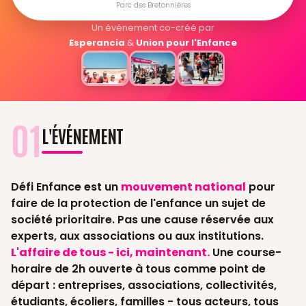
Parc des Bretonnières
Un événement co-créé par
Esperancia
&
Union pour l'Enfance
01
L'ÉVÉNEMENT
Défi Enfance est un
mouvement national
pour
faire de la protection de l'enfance un sujet de
société prioritaire. Pas une cause réservée aux
experts, aux associations ou aux institutions.
L'affaire de tous - ici, maintenant.
Une course-
horaire de 2h ouverte à tous comme point de
départ : entreprises, associations, collectivités,
étudiants, écoliers, familles - tous acteurs, tous